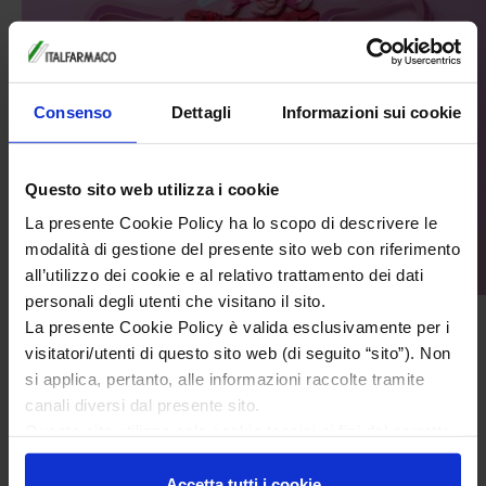
Consenso
Dettagli
Informazioni sui cookie
Questo sito web utilizza i cookie
La presente Cookie Policy ha lo scopo di descrivere le
modalità di gestione del presente sito web con riferimento
all’utilizzo dei cookie e al relativo trattamento dei dati
personali degli utenti che visitano il sito.
Il corpo luteo e la fase luteale
La presente Cookie Policy è valida esclusivamente per i
È una ghiandola endocrina provvisoria che presiede la
visitatori/utenti di questo sito web (di seguito “sito”). Non
produzione ormonale di progesterone ed estrogeni e
si applica, pertanto, alle informazioni raccolte tramite
canali diversi dal presente sito.
ha lo scopo di preparare l’ovaio all’impianto di un
Questo sito utilizza solo cookie tecnici ai fini del corretto
ovocita fecondato. Infatti, il progestero...
funzionamento delle pagine di questo sito, migliorarne la
Leggi di più
sicurezza e condurre ricerche e analisi a carattere
Accetta tutti i cookie