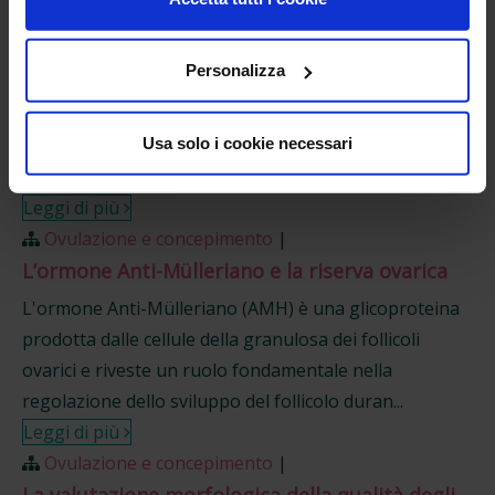
Ovulazione e concepimento
|
aggregato per migliorarne il contenuto.
La “finestra fertile” per concepire
Personalizza
Oltre ad essere in buona salute, che cosa può aiutare
a rimanere incinta? Sicuramente avere un rapporto
Usa solo i cookie necessari
sessuale “al momento giusto”, per dirla in modo
diretto. Tecnicamente il momento migliore per ...
Leggi di più
Ovulazione e concepimento
|
L’ormone Anti-Mülleriano e la riserva ovarica
L'ormone Anti-Mülleriano (AMH) è una glicoproteina
prodotta dalle cellule della granulosa dei follicoli
ovarici e riveste un ruolo fondamentale nella
regolazione dello sviluppo del follicolo duran...
Leggi di più
Ovulazione e concepimento
|