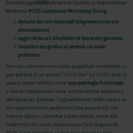
Embryology)
/ASRM
(American Society or Reproductive
Medicine)
PCOS Consensus Workshop Group
:
disturbi dei cicli mestruali (oligomenorrea e/o
anovulazione)
segni clinici e/o biochimici di iperandrogenismo
riscontro ecografico di almeno un ovaio
policistico
Nel caso tali criteri non siano soddisfatti totalmente si
può parlare di un quadro “
PCOS-like”
. La PCOS viene in
questo modo definita come
una patologia funzionale
e non primariamente come un’alterazione anatomica
dell’apparato genitale: l’ingrandimento delle ovaie e la
loro presentazione policistica (cioè proprio ciò che
indusse Stein e Leventhal a dare questo nome alla
sindrome) non sono necessari per fare diagnosi di
PCOS e per converso, la loro sola presenza non