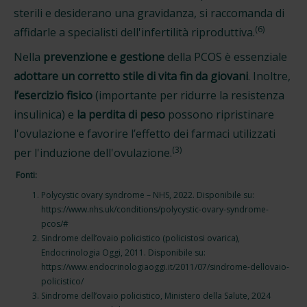
sterili e desiderano una gravidanza, si raccomanda di
(6)
affidarle a specialisti dell'infertilità riproduttiva.
Nella
prevenzione e gestione
della PCOS è essenziale
adottare un corretto stile di vita fin da giovani
. Inoltre,
l’esercizio fisico
(importante per ridurre la resistenza
insulinica) e
la perdita di peso
possono ripristinare
l'ovulazione e favorire l’effetto dei farmaci utilizzati
(3)
per l'induzione dell'ovulazione.
Fonti:
Polycystic ovary syndrome – NHS, 2022. Disponibile su:
https://www.nhs.uk/conditions/polycystic-ovary-syndrome-
pcos/#
Sindrome dell’ovaio policistico (policistosi ovarica),
Endocrinologia Oggi, 2011. Disponibile su:
https://www.endocrinologiaoggi.it/2011/07/sindrome-dellovaio-
policistico/
Sindrome dell’ovaio policistico, Ministero della Salute, 2024