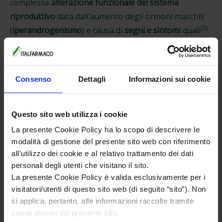
complessa
alterazione funzionale del sistema
riproduttivo
data dall’aumento degli ormoni maschili
(3)
(
iperandrogenismo
) e causa di
segni e sintom
i quali
:
irsutismo (eccesso di peluria su viso, petto,
(1,3)
schiena e glutei)
alopecia androgenetica (acne e calvizie di tipo
Consenso
Dettagli
Informazioni sui cookie
(3)
maschile)
disturbi del ciclo mestruale (mestruazioni
Questo sito web utilizza i cookie
irregolari, assenza di mestruazioni per più mesi,
(3)
La presente Cookie Policy ha lo scopo di descrivere le
cicli scarsi o prolungati)
modalità di gestione del presente sito web con riferimento
difficoltà a rimanere incinta a causa
all’utilizzo dei cookie e al relativo trattamento dei dati
dell'ovulazione irregolare o della mancata
personali degli utenti che visitano il sito.
(1)
ovulazione
La presente Cookie Policy è valida esclusivamente per i
(1)
aumento di peso
visitatori/utenti di questo sito web (di seguito “sito”). Non
(1)
pelle grassa o acneica
si applica, pertanto, alle informazioni raccolte tramite
canali diversi dal presente sito.
La PCOS è associata ad un aumento del rischio di