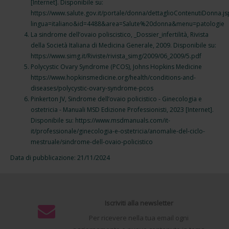
[Internet]. Disponibile su:
https://www.salute.gov.it/portale/donna/dettaglioContenutiDonna.js
lingua=italiano&id=4488&area=Salute%20donna&menu=patologie
La sindrome dell’ovaio poliscistico, _Dossier_infertilità, Rivista
della Società Italiana di Medicina Generale, 2009. Disponibile su:
https://www.simg.it/Riviste/rivista_simg/2009/06_2009/5.pdf
Polycystic Ovary Syndrome (PCOS), Johns Hopkins Medicine
https://www.hopkinsmedicine.org/health/conditions-and-
diseases/polycystic-ovary-syndrome-pcos
Pinkerton JV, Sindrome dell’ovaio policistico - Ginecologia e
ostetricia - Manuali MSD Edizione Professionisti, 2023 [Internet].
Disponibile su: https://www.msdmanuals.com/it-
it/professionale/ginecologia-e-ostetricia/anomalie-del-ciclo-
mestruale/sindrome-dell-ovaio-policistico
Data di pubblicazione: 21/11/2024
Iscriviti alla newsletter
Per ricevere nella tua email ogni