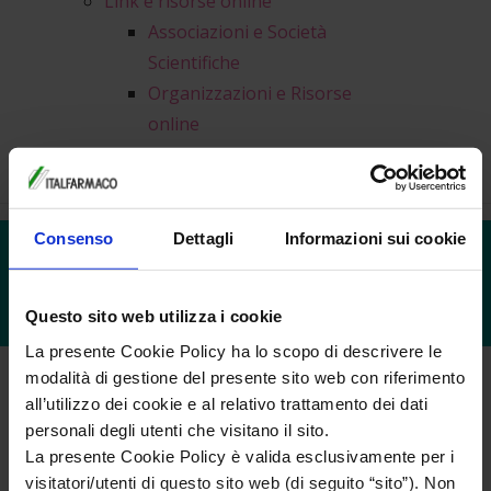
Link e risorse online
Associazioni e Società
Scientifiche
Organizzazioni e Risorse
online
News
Consenso
Dettagli
Informazioni sui cookie
CALCOLO DELL'OVULAZIONE E DEL
PERIODO FERTILE
Questo sito web utilizza i cookie
La presente Cookie Policy ha lo scopo di descrivere le
modalità di gestione del presente sito web con riferimento
Vuoi scoprire quali sono i giorni più probabili per
all’utilizzo dei cookie e al relativo trattamento dei dati
concepire un bambino?
personali degli utenti che visitano il sito.
La presente Cookie Policy è valida esclusivamente per i
Questo
visitatori/utenti di questo sito web (di seguito “sito”). Non