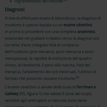
Ingrandimento del clitoride.
Diagnosi
Prima di effettuare esami di laboratorio, la diagnosi di
irsutismo è spesso basata su un
esame obiettivo
.
In primis
si procedere con una completa
anamnesi
,
essenziale nel guidare il medico verso la diagnosi più
corretta. Viene indagata l’età di comparsa
dell’irsutismo (pre-menarca, post-menarca e post-
menopausa), la rapidità di evoluzione del quadro
clinico, la familiarità, il peso alla nascita, l’età del
menarca, l’andamento dei cicli mestruali, l’utilizzo di
(5)
farmaci che possono causare irsutismo.
L’esame obiettivo si avvale della scala di
Ferriman e
Gallwey
(FG, figura 1) che valuta 9 zone del corpo
sensibili agli androgeni; a ciascuna zona viene
assegnato un punteggio da 0 (assenza di peluria) a 4