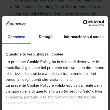
Sindrome di Cushing. Si verifica quando il corpo è
esposto a livelli elevati dell'ormone cortisolo
(coinvolto nella risposta del corpo allo stress),
prodotto dalle ghiandole surrenali. L'aumento
dei livelli di cortisolo può turbare l'equilibrio
Consenso
Dettagli
Informazioni sui cookie
degli ormoni sessuali, provocando l'irsutismo.
Iperplasia surrenalica congenita. Questa
Questo sito web utilizza i cookie
condizione ereditaria è caratterizzata dalla
produzione anomala da parte delle ghiandole
La presente Cookie Policy ha lo scopo di descrivere le
modalità di gestione del presente sito web con riferimento
surrenali di ormoni steroidei, incluso cortisolo e
all’utilizzo dei cookie e al relativo trattamento dei dati
androgeni.
personali degli utenti che visitano il sito.
Tumori come le neoplasie ovariche ormono-
La presente Cookie Policy è valida esclusivamente per i
secernenti.
visitatori/utenti di questo sito web (di seguito “sito”). Non
Alcuni farmaci.
si applica, pertanto, alle informazioni raccolte tramite
Spesso l'irsutismo si manifesta senza una causa
canali diversi dal presente sito.
Questo sito utilizza solo cookie tecnici ai fini del corretto
(3,4)
identificabile.