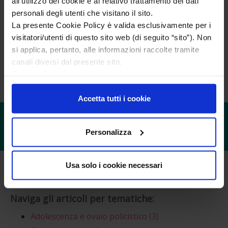
Link e risorse online
all’utilizzo dei cookie e al relativo trattamento dei dati
personali degli utenti che visitano il sito.
Associazioni e Società
La presente Cookie Policy è valida esclusivamente per i
Scientifiche
visitatori/utenti di questo sito web (di seguito “sito”). Non
Organizzazioni e Risorse
si applica, pertanto, alle informazioni raccolte tramite
online
canali diversi dal presente sito.
News
Questo sito utilizza solo cookie tecnici ai fini del corretto
funzionamento delle pagine di questo sito, migliorarne la
sicurezza e condurre ricerche e analisi a carattere
Accetta tutti i cookie
aggregato per migliorarne il contenuto.
APPROFONDIMENTI
Personalizza
Usa solo i cookie necessari
Articles not found.
Naviga gli articoli per tematiche:
Adolescenza e ovaio policistico
(3)