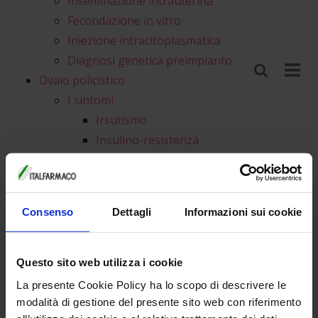
Inseminazione intrauterina
Fecondazione in vitro
Iniezione intracitoplasmatica
Diagnosi genetica preimpianto
Ovaio policistico
I sintomi
Irsutismo
Insulino-resistenza
Acne
Approfondimenti
Strumenti
Consenso
Dettagli
Informazioni sui cookie
Calcoli Online
Calcolo del calendario
mestruale
Questo sito web utilizza i cookie
Calcolo dell'ovulazione e
La presente Cookie Policy ha lo scopo di descrivere le
del periodo fertile
modalità di gestione del presente sito web con riferimento