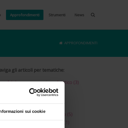
o
Approfondimenti
Strumenti
News
APPROFONDIMENTI
viga gli articoli per tematiche:
Adolescenza e ovaio policistico
(3)
Ciclo mestruale
(1)
Infertilità
(1)
Ovaio policistico
(4)
Informazioni sui cookie
Ovulazione e concepimento
(5)
Riproduzione e nutrizione
(1)