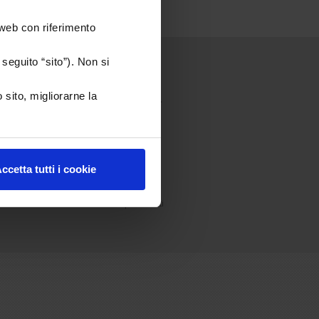
 web con riferimento
seguito “sito”). Non si
 sito, migliorarne la
 PMA e salute ginecologica in generale.
ccetta tutti i cookie
le di vita sano.
Dichiarazione di accessibilità
|
Contatti