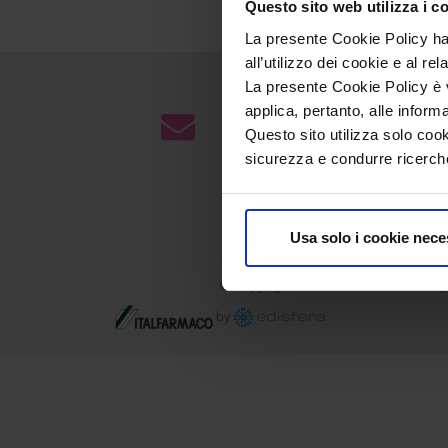
Questo sito web utilizza i c
La presente Cookie Policy ha 
all’utilizzo dei cookie e al rel
La presente Cookie Policy è va
Iscriviti alla newsletter
applica, pertanto, alle inform
Questo sito utilizza solo cook
Per ricevere nella tua email ogni agg
sicurezza e condurre ricerche
Usa solo i cookie nece
Gli integratori
© Copyright 2010-2026
Italfarmaco S.p
by