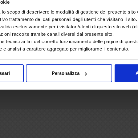
ookie
lo scopo di descrivere le modalità di gestione del presente sito
ativo trattamento dei dati personali degli utenti che visitano il sito.
lida esclusivamente per i visitatori/utenti di questo sito web (di 
azioni raccolte tramite canali diversi dal presente sito.
ie tecnici ai fini del corretto funzionamento delle pagine di questo
iornamento e nuovo contenuto in tema salute riproduttiva, fertilità, PCOS,
 e analisi a carattere aggregato per migliorarne il contenuto.
Tenere fuori dalla portata dei bambini al di sotto dei tre anni.
Non superare la dose giornaliera consigliata.
ssari
Personalizza
A
 non vanno intesi come sostituti di una dieta variata ed equilibrata e uno sti
.A.
- P.IVA 0737420158 |
Privacy Policy
|
Cookie Policy
|
Condizioni d'uso
|