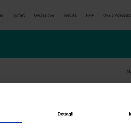
me
Inofert
Ovulazione
Fertilità
PMA
Ovaio Policistic
Na
Dettagli