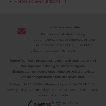
Riproduzione e nutrizione
(1)
Iscriviti alla newsletter
Per ricevere nella tua email ogni
aggiornamento e nuovo contenuto in tema
salute riproduttiva, fertilità, PCOS, PMA e
salute ginecologica in generale.
Tenere fuori dalla portata dei bambini al di sotto dei tre anni.
Non superare la dose giornaliera consigliata.
Gli integratori non vanno intesi come sostituti di una dieta
variata ed equilibrata e uno stile di vita sano.
© Copyright 2010-2026
Italfarmaco S.p.A.
- P.IVA 0737420158 |
Privacy Policy
|
Cookie Policy
|
Condizioni d'uso
|
Dichiarazione
di accessibilità
|
Contatti
by