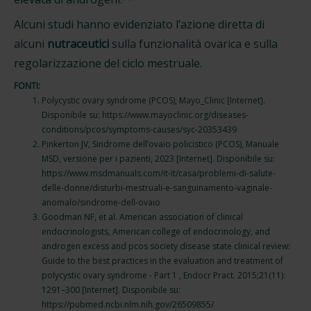
Alcuni studi hanno evidenziato l’azione diretta di
alcuni
nutraceutici
sulla funzionalità ovarica e sulla
regolarizzazione del ciclo mestruale.
FONTI:
Polycystic ovary syndrome (PCOS), Mayo_Clinic [Internet].
Disponibile su: https://www.mayoclinic.org/diseases-
conditions/pcos/symptoms-causes/syc-20353439
Pinkerton JV, Sindrome dell’ovaio policistico (PCOS), Manuale
MSD, versione per i pazienti, 2023 [Internet]. Disponibile su:
https://www.msdmanuals.com/it-it/casa/problemi-di-salute-
delle-donne/disturbi-mestruali-e-sanguinamento-vaginale-
anomalo/sindrome-dell-ovaio
Goodman NF, et al. American association of clinical
endocrinologists, American college of endocrinology, and
androgen excess and pcos society disease state clinical review:
Guide to the best practices in the evaluation and treatment of
polycystic ovary syndrome - Part 1 , Endocr Pract. 2015;21(11):
1291–300 [Internet]. Disponibile su:
https://pubmed.ncbi.nlm.nih.gov/26509855/