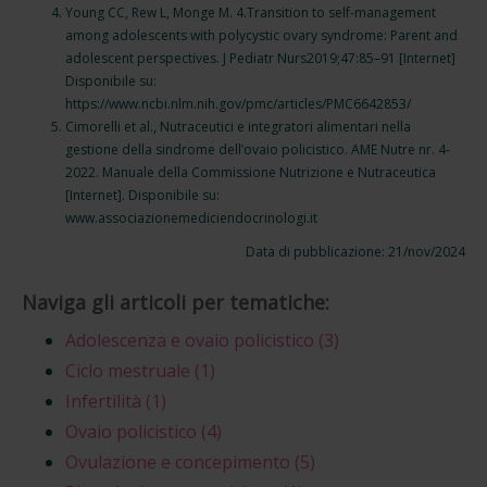
Young CC, Rew L, Monge M. 4.Transition to self-management
among adolescents with polycystic ovary syndrome: Parent and
adolescent perspectives. J Pediatr Nurs2019;47:85–91 [Internet]
Disponibile su:
https://www.ncbi.nlm.nih.gov/pmc/articles/PMC6642853/
Cimorelli et al., Nutraceutici e integratori alimentari nella
gestione della sindrome dell’ovaio policistico. AME Nutre nr. 4-
2022. Manuale della Commissione Nutrizione e Nutraceutica
[Internet]. Disponibile su:
www.associazionemediciendocrinologi.it
Data di pubblicazione: 21/nov/2024
Naviga gli articoli per tematiche:
Adolescenza e ovaio policistico
(3)
Ciclo mestruale
(1)
Infertilità
(1)
Ovaio policistico
(4)
Ovulazione e concepimento
(5)